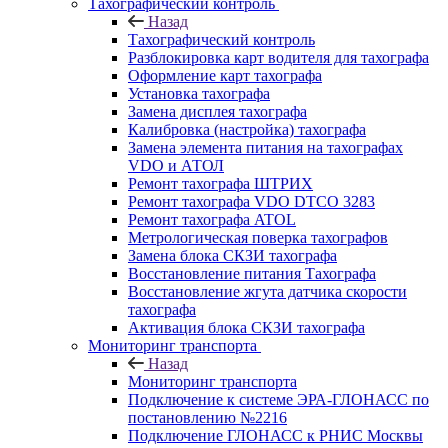
Тахографический контроль
Назад
Тахографический контроль
Разблокировка карт водителя для тахографа
Оформление карт тахографа
Установка тахографа
Замена дисплея тахографа
Калибровка (настройка) тахографа
Замена элемента питания на тахографах
VDO и АТОЛ
Ремонт тахографа ШТРИХ
Ремонт тахографа VDO DTCO 3283
Ремонт тахографа ATOL
Метрологическая поверка тахографов
Замена блока СКЗИ тахографа
Восстановление питания Тахографа
Восстановление жгута датчика скорости
тахографа
Активация блока СКЗИ тахографа
Мониторинг транспорта
Назад
Мониторинг транспорта
Подключение к системе ЭРА-ГЛОНАСС по
постановлению №2216
Подключение ГЛОНАСС к РНИС Москвы