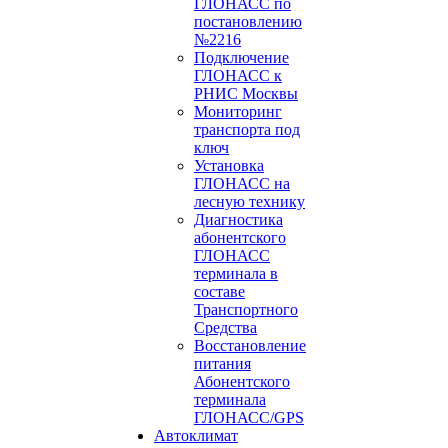
ГЛОНАСС по
постановлению
№2216
Подключение
ГЛОНАСС к
РНИС Москвы
Мониторинг
транспорта под
ключ
Установка
ГЛОНАСС на
лесную технику
Диагностика
абонентского
ГЛОНАСС
терминала в
составе
Транспортного
Средства
Восстановление
питания
Абонентского
терминала
ГЛОНАСС/GPS
Автоклимат