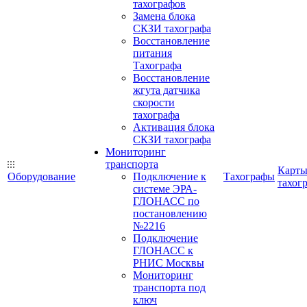
тахографов
Замена блока
СКЗИ тахографа
Восстановление
питания
Тахографа
Восстановление
жгута датчика
скорости
тахографа
Активация блока
СКЗИ тахографа
Мониторинг
транспорта
Карт
Оборудование
Подключение к
Тахографы
тахог
системе ЭРА-
ГЛОНАСС по
постановлению
№2216
Подключение
ГЛОНАСС к
РНИС Москвы
Мониторинг
транспорта под
ключ