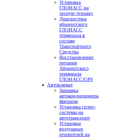
Установка
ГЛОНАСС на
лесную технику
Диагностика
абонентского
ГЛОНАСС
терминала в
составе
Транспортного
Средства
Восстановление
питания
Абонентского
терминала
ГЛОНАСС/GPS
Автоклимат
Заправка
автокондиционера
фреоном
Установка сплит-
системы на
автотранспорт
Установка
воздушных
отопителей на