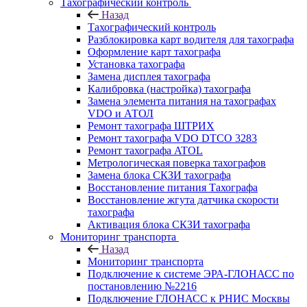
Тахографический контроль
Назад
Тахографический контроль
Разблокировка карт водителя для тахографа
Оформление карт тахографа
Установка тахографа
Замена дисплея тахографа
Калибровка (настройка) тахографа
Замена элемента питания на тахографах
VDO и АТОЛ
Ремонт тахографа ШТРИХ
Ремонт тахографа VDO DTCO 3283
Ремонт тахографа ATOL
Метрологическая поверка тахографов
Замена блока СКЗИ тахографа
Восстановление питания Тахографа
Восстановление жгута датчика скорости
тахографа
Активация блока СКЗИ тахографа
Мониторинг транспорта
Назад
Мониторинг транспорта
Подключение к системе ЭРА-ГЛОНАСС по
постановлению №2216
Подключение ГЛОНАСС к РНИС Москвы