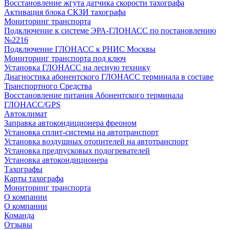
Восстановление жгута датчика скорости тахографа
Активация блока СКЗИ тахографа
Мониторинг транспорта
Подключение к системе ЭРА-ГЛОНАСС по постановлению
№2216
Подключение ГЛОНАСС к РНИС Москвы
Мониторинг транспорта под ключ
Установка ГЛОНАСС на лесную технику
Диагностика абонентского ГЛОНАСС терминала в составе
Транспортного Средства
Восстановление питания Абонентского терминала
ГЛОНАСС/GPS
Автоклимат
Заправка автокондиционера фреоном
Установка сплит-системы на автотранспорт
Установка воздушных отопителей на автотранспорт
Установка предпусковых подогревателей
Установка автокондиционера
Тахографы
Карты тахографа
Мониторинг транспорта
О компании
О компании
Команда
Отзывы