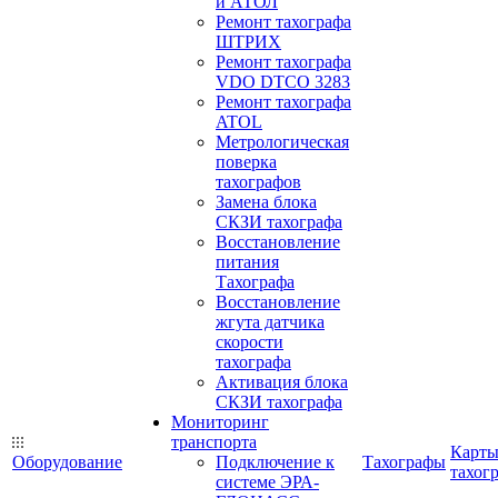
и АТОЛ
Ремонт тахографа
ШТРИХ
Ремонт тахографа
VDO DTCO 3283
Ремонт тахографа
ATOL
Метрологическая
поверка
тахографов
Замена блока
СКЗИ тахографа
Восстановление
питания
Тахографа
Восстановление
жгута датчика
скорости
тахографа
Активация блока
СКЗИ тахографа
Мониторинг
транспорта
Карт
Оборудование
Подключение к
Тахографы
тахог
системе ЭРА-