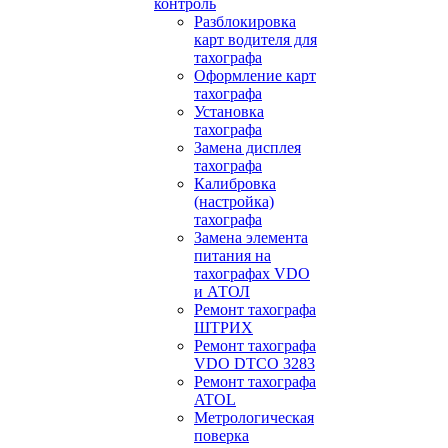
контроль
Разблокировка
карт водителя для
тахографа
Оформление карт
тахографа
Установка
тахографа
Замена дисплея
тахографа
Калибровка
(настройка)
тахографа
Замена элемента
питания на
тахографах VDO
и АТОЛ
Ремонт тахографа
ШТРИХ
Ремонт тахографа
VDO DTCO 3283
Ремонт тахографа
ATOL
Метрологическая
поверка