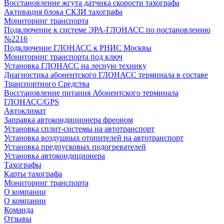
Восстановление жгута датчика скорости тахографа
Активация блока СКЗИ тахографа
Мониторинг транспорта
Подключение к системе ЭРА-ГЛОНАСС по постановлению
№2216
Подключение ГЛОНАСС к РНИС Москвы
Мониторинг транспорта под ключ
Установка ГЛОНАСС на лесную технику
Диагностика абонентского ГЛОНАСС терминала в составе
Транспортного Средства
Восстановление питания Абонентского терминала
ГЛОНАСС/GPS
Автоклимат
Заправка автокондиционера фреоном
Установка сплит-системы на автотранспорт
Установка воздушных отопителей на автотранспорт
Установка предпусковых подогревателей
Установка автокондиционера
Тахографы
Карты тахографа
Мониторинг транспорта
О компании
О компании
Команда
Отзывы