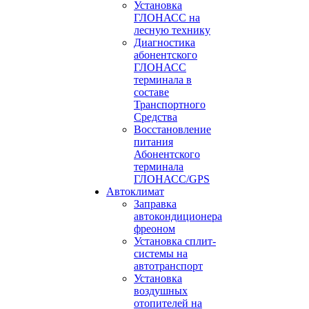
Установка
ГЛОНАСС на
лесную технику
Диагностика
абонентского
ГЛОНАСС
терминала в
составе
Транспортного
Средства
Восстановление
питания
Абонентского
терминала
ГЛОНАСС/GPS
Автоклимат
Заправка
автокондиционера
фреоном
Установка сплит-
системы на
автотранспорт
Установка
воздушных
отопителей на