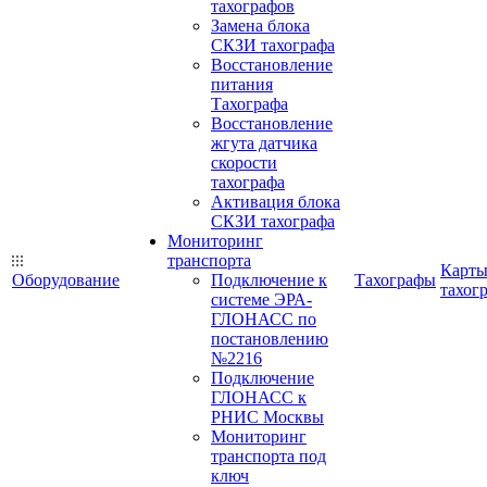
тахографов
Замена блока
СКЗИ тахографа
Восстановление
питания
Тахографа
Восстановление
жгута датчика
скорости
тахографа
Активация блока
СКЗИ тахографа
Мониторинг
транспорта
Карт
Оборудование
Подключение к
Тахографы
тахог
системе ЭРА-
ГЛОНАСС по
постановлению
№2216
Подключение
ГЛОНАСС к
РНИС Москвы
Мониторинг
транспорта под
ключ