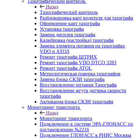
Тахографический контроль
Назад
Тахографический контроль
Разблокировка карт водителя для тахографа
Оформление карт тахографа
Установка тахографа
Замена дисплея тахографа
Калибровка (настройка) тахографа
Замена элемента питания на тахографах
VDO и АТОЛ
Ремонт тахографа ШТРИХ
Ремонт тахографа VDO DTCO 3283
Ремонт тахографа ATOL
Метрологическая поверка тахографов
Замена блока СКЗИ тахографа
Восстановление питания Тахографа
Восстановление жгута датчика скорости
тахографа
Активация блока СКЗИ тахографа
Мониторинг транспорта
Назад
Мониторинг транспорта
Подключение к системе ЭРА-ГЛОНАСС по
постановлению №2216
Подключение ГЛОНАСС к РНИС Москвы