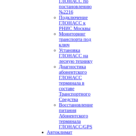
ГЛОНАСС по
постановлению
№2216
Подключение
ГЛОНАСС к
РНИС Москвы
Мониторинг
транспорта под
ключ
Установка
ГЛОНАСС на
лесную технику
Диагностика
абонентского
ГЛОНАСС
терминала в
составе
Транспортного
Средства
Восстановление
питания
Абонентского
терминала
ГЛОНАСС/GPS
Автоклимат