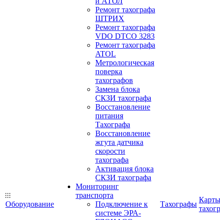
и АТОЛ
Ремонт тахографа
ШТРИХ
Ремонт тахографа
VDO DTCO 3283
Ремонт тахографа
ATOL
Метрологическая
поверка
тахографов
Замена блока
СКЗИ тахографа
Восстановление
питания
Тахографа
Восстановление
жгута датчика
скорости
тахографа
Активация блока
СКЗИ тахографа
Мониторинг
транспорта
Карт
Оборудование
Подключение к
Тахографы
тахог
системе ЭРА-