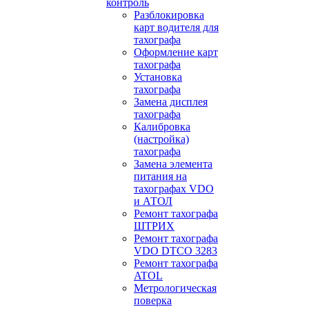
контроль
Разблокировка
карт водителя для
тахографа
Оформление карт
тахографа
Установка
тахографа
Замена дисплея
тахографа
Калибровка
(настройка)
тахографа
Замена элемента
питания на
тахографах VDO
и АТОЛ
Ремонт тахографа
ШТРИХ
Ремонт тахографа
VDO DTCO 3283
Ремонт тахографа
ATOL
Метрологическая
поверка