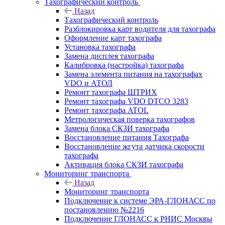
Тахографический контроль
Назад
Тахографический контроль
Разблокировка карт водителя для тахографа
Оформление карт тахографа
Установка тахографа
Замена дисплея тахографа
Калибровка (настройка) тахографа
Замена элемента питания на тахографах
VDO и АТОЛ
Ремонт тахографа ШТРИХ
Ремонт тахографа VDO DTCO 3283
Ремонт тахографа ATOL
Метрологическая поверка тахографов
Замена блока СКЗИ тахографа
Восстановление питания Тахографа
Восстановление жгута датчика скорости
тахографа
Активация блока СКЗИ тахографа
Мониторинг транспорта
Назад
Мониторинг транспорта
Подключение к системе ЭРА-ГЛОНАСС по
постановлению №2216
Подключение ГЛОНАСС к РНИС Москвы