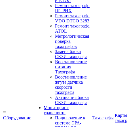
и АТОЛ
Ремонт тахографа
ШТРИХ
Ремонт тахографа
VDO DTCO 3283
Ремонт тахографа
ATOL
Метрологическая
поверка
тахографов
Замена блока
СКЗИ тахографа
Восстановление
питания
Тахографа
Восстановление
жгута датчика
скорости
тахографа
Активация блока
СКЗИ тахографа
Мониторинг
транспорта
Карт
Оборудование
Подключение к
Тахографы
тахог
системе ЭРА-