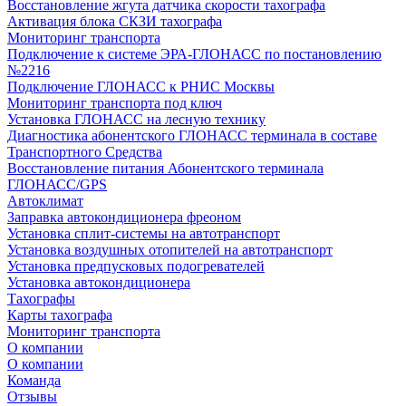
Восстановление жгута датчика скорости тахографа
Активация блока СКЗИ тахографа
Мониторинг транспорта
Подключение к системе ЭРА-ГЛОНАСС по постановлению
№2216
Подключение ГЛОНАСС к РНИС Москвы
Мониторинг транспорта под ключ
Установка ГЛОНАСС на лесную технику
Диагностика абонентского ГЛОНАСС терминала в составе
Транспортного Средства
Восстановление питания Абонентского терминала
ГЛОНАСС/GPS
Автоклимат
Заправка автокондиционера фреоном
Установка сплит-системы на автотранспорт
Установка воздушных отопителей на автотранспорт
Установка предпусковых подогревателей
Установка автокондиционера
Тахографы
Карты тахографа
Мониторинг транспорта
О компании
О компании
Команда
Отзывы