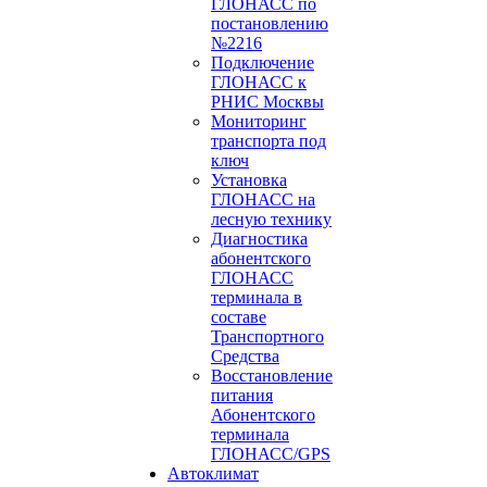
ГЛОНАСС по
постановлению
№2216
Подключение
ГЛОНАСС к
РНИС Москвы
Мониторинг
транспорта под
ключ
Установка
ГЛОНАСС на
лесную технику
Диагностика
абонентского
ГЛОНАСС
терминала в
составе
Транспортного
Средства
Восстановление
питания
Абонентского
терминала
ГЛОНАСС/GPS
Автоклимат