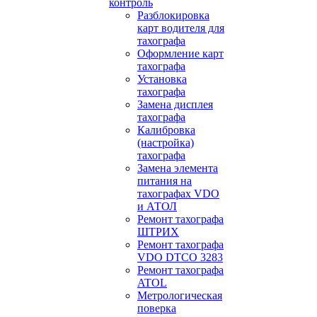
контроль
Разблокировка
карт водителя для
тахографа
Оформление карт
тахографа
Установка
тахографа
Замена дисплея
тахографа
Калибровка
(настройка)
тахографа
Замена элемента
питания на
тахографах VDO
и АТОЛ
Ремонт тахографа
ШТРИХ
Ремонт тахографа
VDO DTCO 3283
Ремонт тахографа
ATOL
Метрологическая
поверка