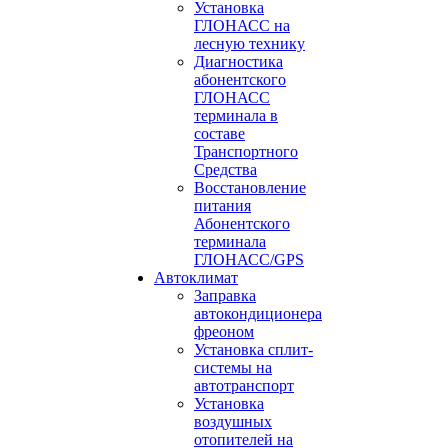
Установка
ГЛОНАСС на
лесную технику
Диагностика
абонентского
ГЛОНАСС
терминала в
составе
Транспортного
Средства
Восстановление
питания
Абонентского
терминала
ГЛОНАСС/GPS
Автоклимат
Заправка
автокондиционера
фреоном
Установка сплит-
системы на
автотранспорт
Установка
воздушных
отопителей на