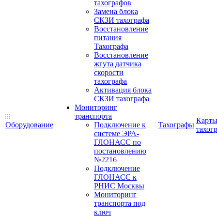
тахографов
Замена блока
СКЗИ тахографа
Восстановление
питания
Тахографа
Восстановление
жгута датчика
скорости
тахографа
Активация блока
СКЗИ тахографа
Мониторинг
транспорта
Карт
Оборудование
Подключение к
Тахографы
тахог
системе ЭРА-
ГЛОНАСС по
постановлению
№2216
Подключение
ГЛОНАСС к
РНИС Москвы
Мониторинг
транспорта под
ключ