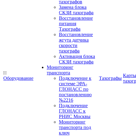
тахографов
Замена блока
СКЗИ тахографа
Восстановление
питания
Тахографа
Восстановление
жгута датчика
скорости
тахографа
Активация блока
СКЗИ тахографа
Мониторинг
транспорта
Карт
Оборудование
Подключение к
Тахографы
тахог
системе ЭРА-
ГЛОНАСС по
постановлению
№2216
Подключение
ГЛОНАСС к
РНИС Москвы
Мониторинг
транспорта под
ключ