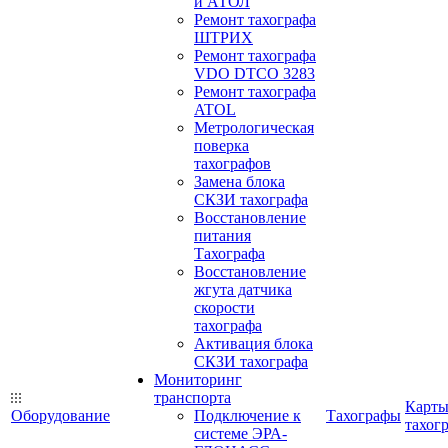
и АТОЛ
Ремонт тахографа
ШТРИХ
Ремонт тахографа
VDO DTCO 3283
Ремонт тахографа
ATOL
Метрологическая
поверка
тахографов
Замена блока
СКЗИ тахографа
Восстановление
питания
Тахографа
Восстановление
жгута датчика
скорости
тахографа
Активация блока
СКЗИ тахографа
Мониторинг
транспорта
Карт
Оборудование
Подключение к
Тахографы
тахог
системе ЭРА-