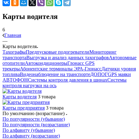
Карты водителя
6
Главная
—
Карты водителя
Тахографы
Предпусковые подогреватели
Мониторинг
транспорта
Выгрузка и анализ данных тахографов
Автономные
отопители
Автокондиционеры
Глонасс GPS
трекеры
Абонентские терминалы ЭРА-Глонасс
Датчики уровня
топлива
Видеонаблюдение на транспорте
ДОПОГ
GPS маяки
АВТОФОН
Системы контроля давления в шинах
Системы
контроля нагрузки на ось
Карты водителя
3 товара
Карты предприятия
3 товара
По умолчанию (возрастание)
По популярности (убывание)
По популярности (возрастание)
По алфавиту (убывание)
По алфавиту (возрастание)