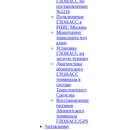
ГЛОНАСС по
постановлению
№2216
Подключение
ГЛОНАСС к
РНИС Москвы
Мониторинг
транспорта под
ключ
Установка
ГЛОНАСС на
лесную технику
Диагностика
абонентского
ГЛОНАСС
терминала в
составе
Транспортного
Средства
Восстановление
питания
Абонентского
терминала
ГЛОНАСС/GPS
Автоклимат