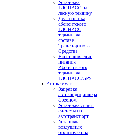
Установка
ГЛОНАСС на
лесную технику
Диагностика
абонентского
ГЛОНАСС
терминала в
составе
Транспортного
Средства
Восстановление
питания
Абонентского
терминала
ГЛОНАСС/GPS
Автоклимат
Заправка
автокондиционера
фреоном
Установка сплит-
системы на
автотранспорт
Установка
воздушных
отопителей на