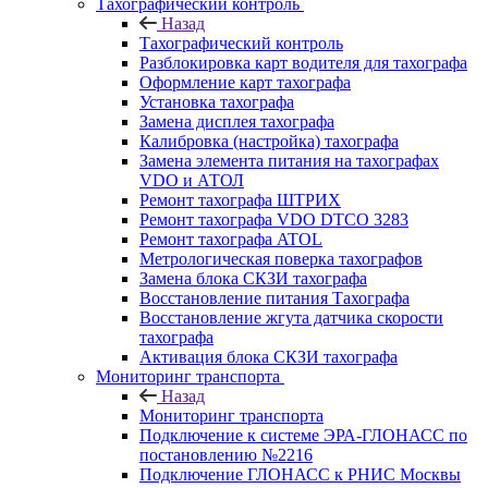
Тахографический контроль
Назад
Тахографический контроль
Разблокировка карт водителя для тахографа
Оформление карт тахографа
Установка тахографа
Замена дисплея тахографа
Калибровка (настройка) тахографа
Замена элемента питания на тахографах
VDO и АТОЛ
Ремонт тахографа ШТРИХ
Ремонт тахографа VDO DTCO 3283
Ремонт тахографа ATOL
Метрологическая поверка тахографов
Замена блока СКЗИ тахографа
Восстановление питания Тахографа
Восстановление жгута датчика скорости
тахографа
Активация блока СКЗИ тахографа
Мониторинг транспорта
Назад
Мониторинг транспорта
Подключение к системе ЭРА-ГЛОНАСС по
постановлению №2216
Подключение ГЛОНАСС к РНИС Москвы