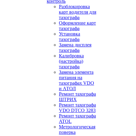
контроль
Разблокировка
карт водителя для
тахографа
Оформление карт
тахографа
Установка
тахографа
Замена дисплея
тахографа
Калибровка
(настройка)
тахографа
Замена элемента
питания на
тахографах VDO
и АТОЛ
Ремонт тахографа
ШТРИХ
Ремонт тахографа
VDO DTCO 3283
Ремонт тахографа
ATOL
Метрологическая
поверка