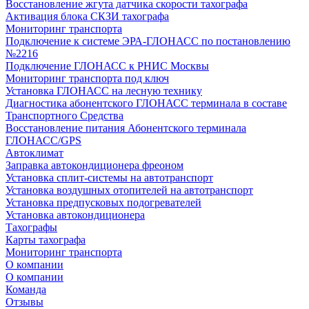
Восстановление жгута датчика скорости тахографа
Активация блока СКЗИ тахографа
Мониторинг транспорта
Подключение к системе ЭРА-ГЛОНАСС по постановлению
№2216
Подключение ГЛОНАСС к РНИС Москвы
Мониторинг транспорта под ключ
Установка ГЛОНАСС на лесную технику
Диагностика абонентского ГЛОНАСС терминала в составе
Транспортного Средства
Восстановление питания Абонентского терминала
ГЛОНАСС/GPS
Автоклимат
Заправка автокондиционера фреоном
Установка сплит-системы на автотранспорт
Установка воздушных отопителей на автотранспорт
Установка предпусковых подогревателей
Установка автокондиционера
Тахографы
Карты тахографа
Мониторинг транспорта
О компании
О компании
Команда
Отзывы