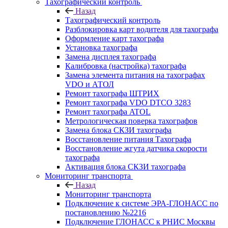
Тахографический контроль
Назад
Тахографический контроль
Разблокировка карт водителя для тахографа
Оформление карт тахографа
Установка тахографа
Замена дисплея тахографа
Калибровка (настройка) тахографа
Замена элемента питания на тахографах
VDO и АТОЛ
Ремонт тахографа ШТРИХ
Ремонт тахографа VDO DTCO 3283
Ремонт тахографа ATOL
Метрологическая поверка тахографов
Замена блока СКЗИ тахографа
Восстановление питания Тахографа
Восстановление жгута датчика скорости
тахографа
Активация блока СКЗИ тахографа
Мониторинг транспорта
Назад
Мониторинг транспорта
Подключение к системе ЭРА-ГЛОНАСС по
постановлению №2216
Подключение ГЛОНАСС к РНИС Москвы