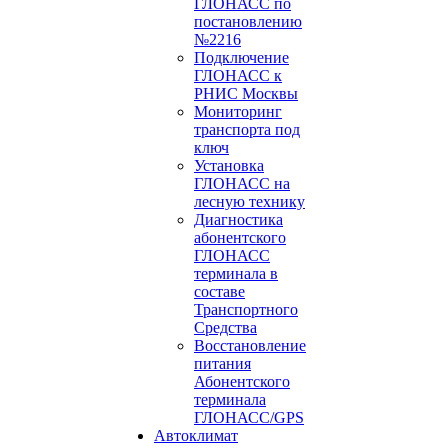
ГЛОНАСС по
постановлению
№2216
Подключение
ГЛОНАСС к
РНИС Москвы
Мониторинг
транспорта под
ключ
Установка
ГЛОНАСС на
лесную технику
Диагностика
абонентского
ГЛОНАСС
терминала в
составе
Транспортного
Средства
Восстановление
питания
Абонентского
терминала
ГЛОНАСС/GPS
Автоклимат