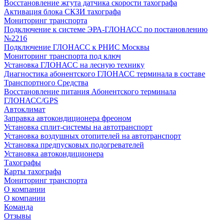
Восстановление жгута датчика скорости тахографа
Активация блока СКЗИ тахографа
Мониторинг транспорта
Подключение к системе ЭРА-ГЛОНАСС по постановлению
№2216
Подключение ГЛОНАСС к РНИС Москвы
Мониторинг транспорта под ключ
Установка ГЛОНАСС на лесную технику
Диагностика абонентского ГЛОНАСС терминала в составе
Транспортного Средства
Восстановление питания Абонентского терминала
ГЛОНАСС/GPS
Автоклимат
Заправка автокондиционера фреоном
Установка сплит-системы на автотранспорт
Установка воздушных отопителей на автотранспорт
Установка предпусковых подогревателей
Установка автокондиционера
Тахографы
Карты тахографа
Мониторинг транспорта
О компании
О компании
Команда
Отзывы