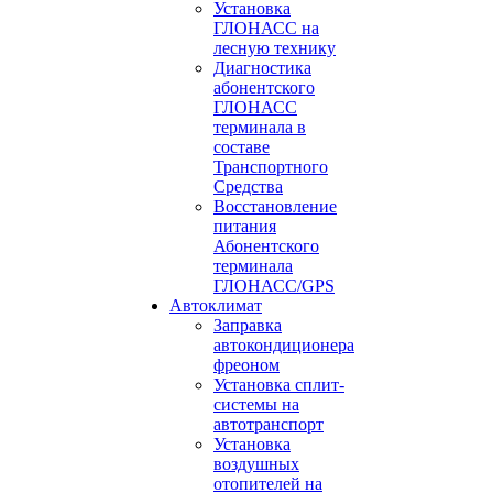
Установка
ГЛОНАСС на
лесную технику
Диагностика
абонентского
ГЛОНАСС
терминала в
составе
Транспортного
Средства
Восстановление
питания
Абонентского
терминала
ГЛОНАСС/GPS
Автоклимат
Заправка
автокондиционера
фреоном
Установка сплит-
системы на
автотранспорт
Установка
воздушных
отопителей на