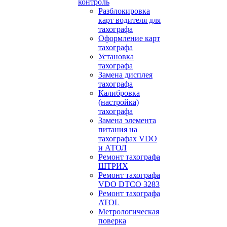
контроль
Разблокировка
карт водителя для
тахографа
Оформление карт
тахографа
Установка
тахографа
Замена дисплея
тахографа
Калибровка
(настройка)
тахографа
Замена элемента
питания на
тахографах VDO
и АТОЛ
Ремонт тахографа
ШТРИХ
Ремонт тахографа
VDO DTCO 3283
Ремонт тахографа
ATOL
Метрологическая
поверка