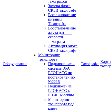
тахографов
Замена блока
СКЗИ тахографа
Восстановление
питания
Тахографа
Восстановление
жгута датчика
скорости
тахографа
Активация блока
СКЗИ тахографа
Мониторинг
транспорта
Карт
Оборудование
Подключение к
Тахографы
тахог
системе ЭРА-
ГЛОНАСС по
постановлению
№2216
Подключение
ГЛОНАСС к
РНИС Москвы
Мониторинг
транспорта под
ключ