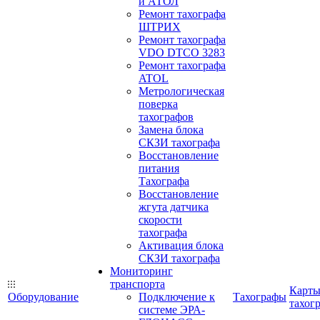
и АТОЛ
Ремонт тахографа
ШТРИХ
Ремонт тахографа
VDO DTCO 3283
Ремонт тахографа
ATOL
Метрологическая
поверка
тахографов
Замена блока
СКЗИ тахографа
Восстановление
питания
Тахографа
Восстановление
жгута датчика
скорости
тахографа
Активация блока
СКЗИ тахографа
Мониторинг
транспорта
Карт
Оборудование
Подключение к
Тахографы
тахог
системе ЭРА-