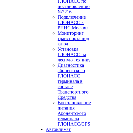
ГЛОНАСС по
постановлению
№2216
Подключение
ГЛОНАСС к
РНИС Москвы
Мониторинг
транспорта под
ключ
Установка
ГЛОНАСС на
лесную технику
Диагностика
абонентского
ГЛОНАСС
терминала в
составе
Транспортного
Средства
Восстановление
питания
Абонентского
терминала
ГЛОНАСС/GPS
Автоклимат