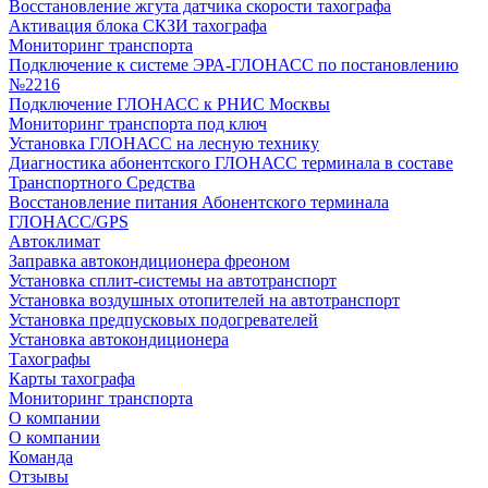
Восстановление жгута датчика скорости тахографа
Активация блока СКЗИ тахографа
Мониторинг транспорта
Подключение к системе ЭРА-ГЛОНАСС по постановлению
№2216
Подключение ГЛОНАСС к РНИС Москвы
Мониторинг транспорта под ключ
Установка ГЛОНАСС на лесную технику
Диагностика абонентского ГЛОНАСС терминала в составе
Транспортного Средства
Восстановление питания Абонентского терминала
ГЛОНАСС/GPS
Автоклимат
Заправка автокондиционера фреоном
Установка сплит-системы на автотранспорт
Установка воздушных отопителей на автотранспорт
Установка предпусковых подогревателей
Установка автокондиционера
Тахографы
Карты тахографа
Мониторинг транспорта
О компании
О компании
Команда
Отзывы