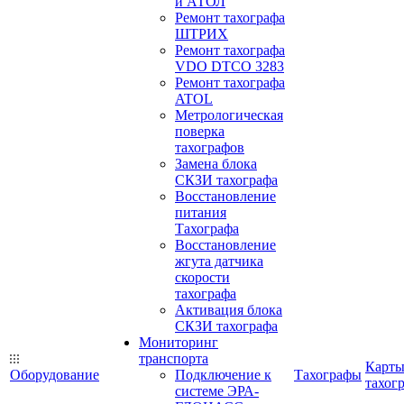
и АТОЛ
Ремонт тахографа
ШТРИХ
Ремонт тахографа
VDO DTCO 3283
Ремонт тахографа
ATOL
Метрологическая
поверка
тахографов
Замена блока
СКЗИ тахографа
Восстановление
питания
Тахографа
Восстановление
жгута датчика
скорости
тахографа
Активация блока
СКЗИ тахографа
Мониторинг
транспорта
Карт
Оборудование
Подключение к
Тахографы
тахог
системе ЭРА-