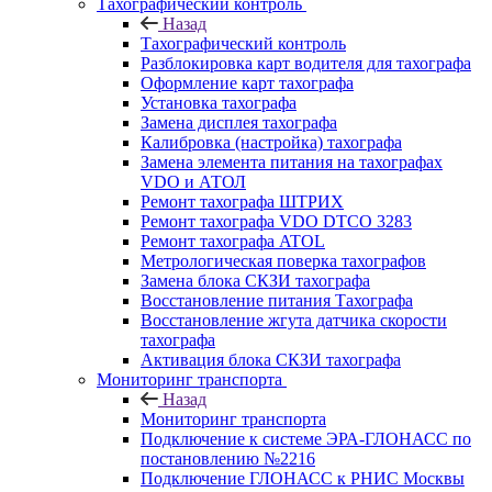
Тахографический контроль
Назад
Тахографический контроль
Разблокировка карт водителя для тахографа
Оформление карт тахографа
Установка тахографа
Замена дисплея тахографа
Калибровка (настройка) тахографа
Замена элемента питания на тахографах
VDO и АТОЛ
Ремонт тахографа ШТРИХ
Ремонт тахографа VDO DTCO 3283
Ремонт тахографа ATOL
Метрологическая поверка тахографов
Замена блока СКЗИ тахографа
Восстановление питания Тахографа
Восстановление жгута датчика скорости
тахографа
Активация блока СКЗИ тахографа
Мониторинг транспорта
Назад
Мониторинг транспорта
Подключение к системе ЭРА-ГЛОНАСС по
постановлению №2216
Подключение ГЛОНАСС к РНИС Москвы