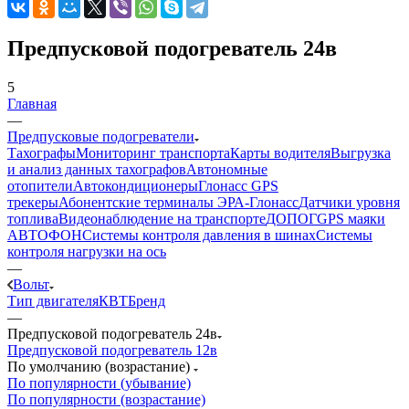
Предпусковой подогреватель 24в
5
Главная
—
Предпусковые подогреватели
Тахографы
Мониторинг транспорта
Карты водителя
Выгрузка
и анализ данных тахографов
Автономные
отопители
Автокондиционеры
Глонасс GPS
трекеры
Абонентские терминалы ЭРА-Глонасс
Датчики уровня
топлива
Видеонаблюдение на транспорте
ДОПОГ
GPS маяки
АВТОФОН
Системы контроля давления в шинах
Системы
контроля нагрузки на ось
—
Вольт
Тип двигателя
КВТ
Бренд
—
Предпусковой подогреватель 24в
Предпусковой подогреватель 12в
По умолчанию (возрастание)
По популярности (убывание)
По популярности (возрастание)