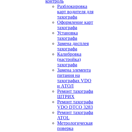
контроль
Разблокировка
карт водителя для
тахографа
Оформление карт
тахографа
Установка
тахографа
Замена дисплея
тахографа
Калибровка
(настройка)
тахографа
Замена элемента
питания на
тахографах VDO
и АТОЛ
Ремонт тахографа
ШТРИХ
Ремонт тахографа
VDO DTCO 3283
Ремонт тахографа
ATOL
Метрологическая
поверка