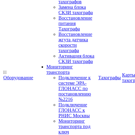
тахографов
Замена блока
СКЗИ тахографа
Восстановление
питания
Тахографа
Восстановление
жгута датчика
скорости
тахографа
Активация блока
СКЗИ тахографа
Мониторинг
транспорта
Карт
Оборудование
Подключение к
Тахографы
тахог
системе ЭРА-
ГЛОНАСС по
постановлению
№2216
Подключение
ГЛОНАСС к
РНИС Москвы
Мониторинг
транспорта под
ключ