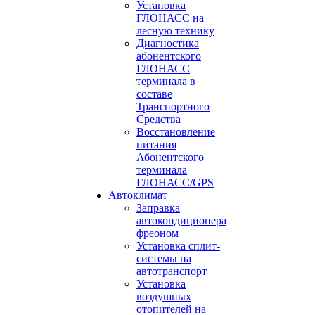
Установка
ГЛОНАСС на
лесную технику
Диагностика
абонентского
ГЛОНАСС
терминала в
составе
Транспортного
Средства
Восстановление
питания
Абонентского
терминала
ГЛОНАСС/GPS
Автоклимат
Заправка
автокондиционера
фреоном
Установка сплит-
системы на
автотранспорт
Установка
воздушных
отопителей на